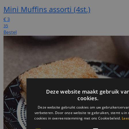
Mini Muffins assorti (4st.)
€
3
35
Bestel