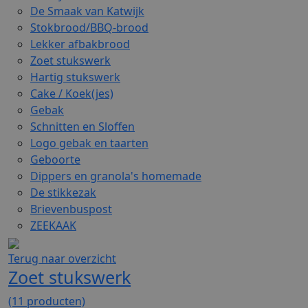
De Smaak van Katwijk
Stokbrood/BBQ-brood
Lekker afbakbrood
Zoet stukswerk
Hartig stukswerk
Cake / Koek(jes)
Gebak
Schnitten en Sloffen
Logo gebak en taarten
Geboorte
Dippers en granola's homemade
De stikkezak
Brievenbuspost
ZEEKAAK
Terug naar overzicht
Zoet stukswerk
(11 producten)