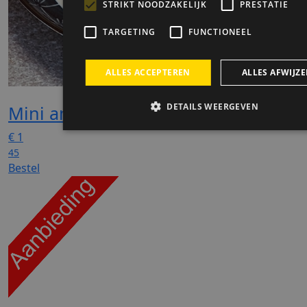
Mini amandelbroodjes
€
1
45
Bestel