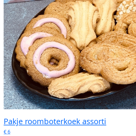
Pakje roomboterkoek assorti
€
6