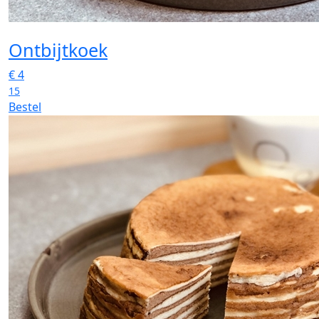
Ontbijtkoek
€
4
15
Bestel