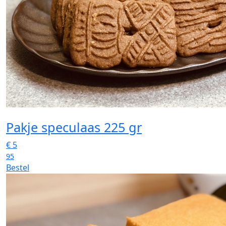
Pakje speculaas 225 gr
€
5
95
Bestel