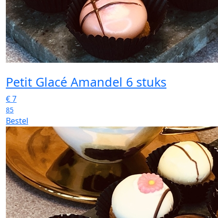
Petit Glacé Amandel 6 stuks
€
7
85
Bestel