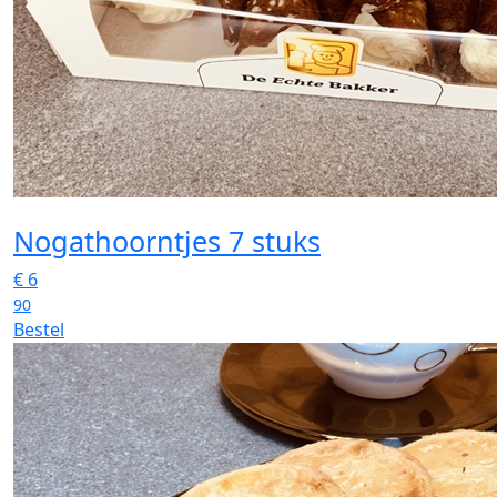
Nogathoorntjes 7 stuks
€
6
90
Bestel