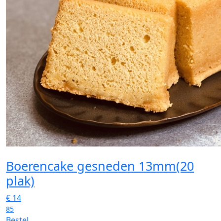
Boerencake gesneden 13mm(20
plak)
€
14
85
Bestel