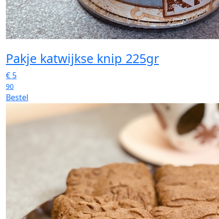
Pakje katwijkse knip 225gr
€
5
90
Bestel