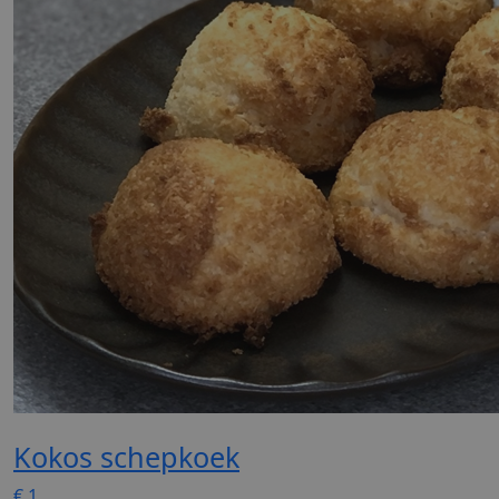
Kokos schepkoek
€
1