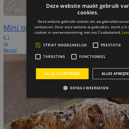
Mini gevulde koeken
€
1
50
Bestel