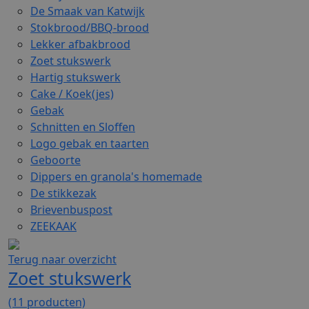
De Smaak van Katwijk
Stokbrood/BBQ-brood
Lekker afbakbrood
Zoet stukswerk
Hartig stukswerk
Cake / Koek(jes)
Gebak
Schnitten en Sloffen
Logo gebak en taarten
Geboorte
Dippers en granola's homemade
De stikkezak
Brievenbuspost
ZEEKAAK
Terug naar overzicht
Zoet stukswerk
(11 producten)