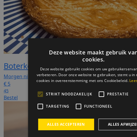
Boterkoekje
Morgen niet leverbaar
€
5
45
Bestel