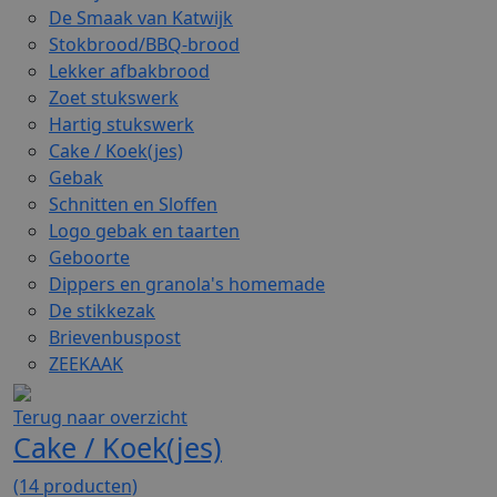
De Smaak van Katwijk
Stokbrood/BBQ-brood
Lekker afbakbrood
Zoet stukswerk
Hartig stukswerk
Cake / Koek(jes)
Gebak
Schnitten en Sloffen
Logo gebak en taarten
Geboorte
Dippers en granola's homemade
De stikkezak
Brievenbuspost
ZEEKAAK
Terug naar overzicht
Cake / Koek(jes)
(14 producten)