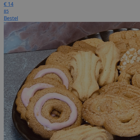
€
14
85
Bestel