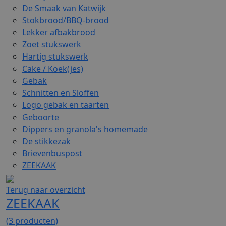
De Smaak van Katwijk
Stokbrood/BBQ-brood
Lekker afbakbrood
Zoet stukswerk
Hartig stukswerk
Cake / Koek(jes)
Gebak
Schnitten en Sloffen
Logo gebak en taarten
Geboorte
Dippers en granola's homemade
De stikkezak
Brievenbuspost
ZEEKAAK
Terug naar overzicht
ZEEKAAK
(3 producten)