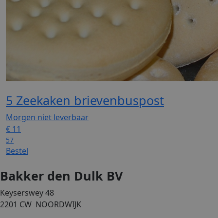
5 Zeekaken brievenbuspost
Morgen niet leverbaar
€
11
57
Bestel
Bakker den Dulk BV
Keyserswey 48
2201 CW NOORDWIJK