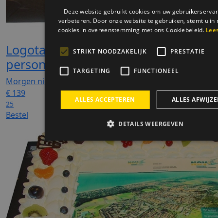
Logotaart XXL slagroom 60
personen
Morgen niet leverbaar
€
139
25
Bestel