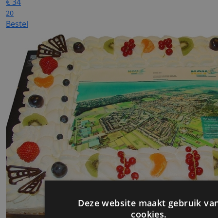
€
34
20
Bestel