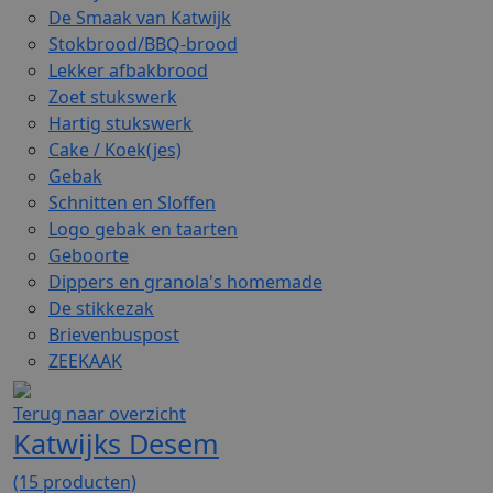
De Smaak van Katwijk
Stokbrood/BBQ-brood
Lekker afbakbrood
Zoet stukswerk
Hartig stukswerk
Cake / Koek(jes)
Gebak
Schnitten en Sloffen
Logo gebak en taarten
Geboorte
Dippers en granola's homemade
De stikkezak
Brievenbuspost
ZEEKAAK
Terug naar overzicht
Katwijks Desem
(15 producten)