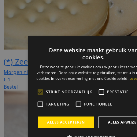
(*) Zeekaak
Morgen niet leverbaar
€
1.-
Bestel