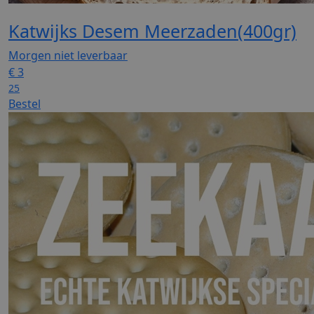
Katwijks Desem Meerzaden(400gr)
Morgen niet leverbaar
€
3
25
Bestel