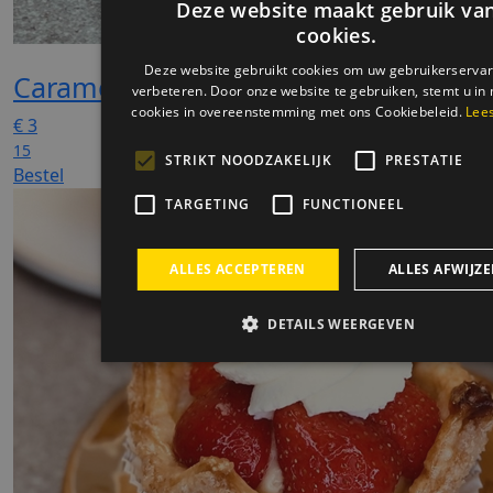
Caramel-slagroom gebakje
€
3
15
Bestel