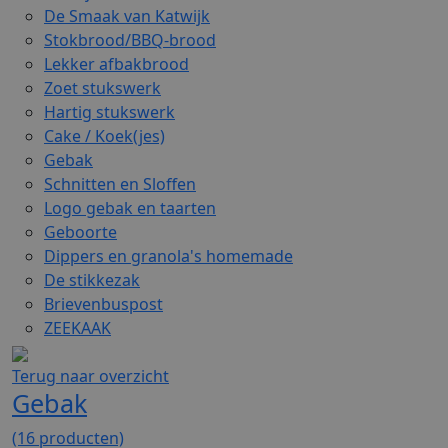
De Smaak van Katwijk
Stokbrood/BBQ-brood
Lekker afbakbrood
Zoet stukswerk
Hartig stukswerk
Cake / Koek(jes)
Gebak
Schnitten en Sloffen
Logo gebak en taarten
Geboorte
Dippers en granola's homemade
De stikkezak
Brievenbuspost
ZEEKAAK
Terug naar overzicht
Gebak
(16 producten)