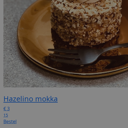
Hazelino mokka
€
3
15
Bestel